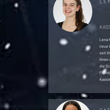
LE
KAS
Lena 
neue 
seit i
ihren
die Sc
Florid
Kassie