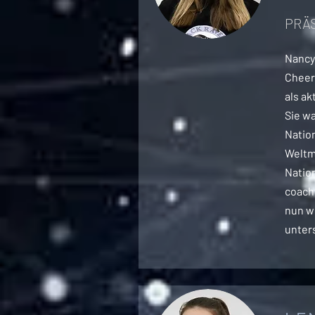
PRÄ
Nancy 
Cheerl
als ak
Sie wa
Natio
Weltm
Natio
coach
nun we
unters