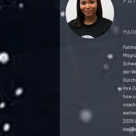
FA
MAR
Fatima
Mitgrü
Schwe
der W
Durch
ihre Z
how u
coacht
weite
2025 
das S