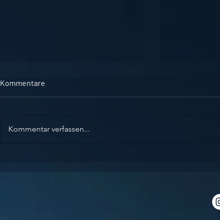
Kommentare
Kommentar verfassen...
PROBE TRAINING
Schweizer M